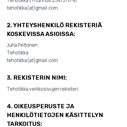
Tehotikka (Y-tunnus 2541570-4)
tehotikka(at)gmail.com
2. YHTEYSHENKILÖ REKISTERIÄ
KOSKEVISSA ASIOISSA:
Juha Peltonen
Tehotikka
tehotikka(at)gmail.com
3. REKISTERIN NIMI:
Tehotikka verkkosivujen rekisteri.
4. OIKEUSPERUSTE JA
HENKILÖTIETOJEN KÄSITTELYN
TARKOITUS: