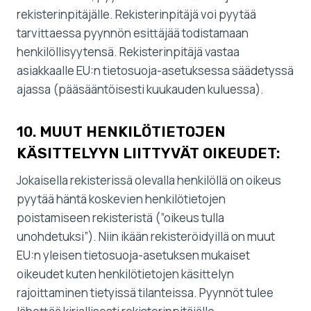
rekisterinpitäjälle. Rekisterinpitäjä voi pyytää
tarvittaessa pyynnön esittäjää todistamaan
henkilöllisyytensä. Rekisterinpitäjä vastaa
asiakkaalle EU:n tietosuoja-asetuksessa säädetyssä
ajassa (pääsääntöisesti kuukauden kuluessa).
10. MUUT HENKILÖTIETOJEN
KÄSITTELYYN LIITTYVÄT OIKEUDET:
Jokaisella rekisterissä olevalla henkilöllä on oikeus
pyytää häntä koskevien henkilötietojen
poistamiseen rekisteristä (”oikeus tulla
unohdetuksi”). Niin ikään rekisteröidyillä on muut
EU:n yleisen tietosuoja-asetuksen mukaiset
oikeudet kuten henkilötietojen käsittelyn
rajoittaminen tietyissä tilanteissa. Pyynnöt tulee