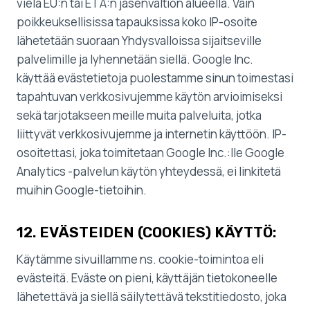
vielä EU:n tai ETA:n jäsenvaltion alueella. Vain
poikkeuksellisissa tapauksissa koko IP-osoite
lähetetään suoraan Yhdysvalloissa sijaitseville
palvelimille ja lyhennetään siellä. Google Inc.
käyttää evästetietoja puolestamme sinun toimestasi
tapahtuvan verkkosivujemme käytön arvioimiseksi
sekä tarjotakseen meille muita palveluita, jotka
liittyvät verkkosivujemme ja internetin käyttöön. IP-
osoitettasi, joka toimitetaan Google Inc.:lle Google
Analytics -palvelun käytön yhteydessä, ei linkitetä
muihin Google-tietoihin.
12. EVÄSTEIDEN (COOKIES) KÄYTTÖ:
Käytämme sivuillamme ns. cookie-toimintoa eli
evästeitä. Eväste on pieni, käyttäjän tietokoneelle
lähetettävä ja siellä säilytettävä tekstitiedosto, joka