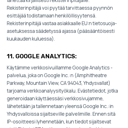
lähettää kirjallisesti rekisterinpitäjälle.
Rekisterinpitäjä voi pyytää tarvittaessa pyynnön
esittäjää todistamaan henkilöllisyytensä.
Rekisterinpitäjä vastaa asiakkaalle EU:n tietosuoja-
asetuksessa säädetyssä ajassa (pääsääntöisesti
kuukauden kuluessa).
11. GOOGLE ANALYTICS:
Käytämme verkkosivuillamme Google Analytics -
palvelua, joka on Google Inc.:n (Amphitheatre
Parkway, Mountain View, CA 94043, Yhdysvallat)
tarjoama verkkoanalyysityökalu. Evästetiedot, jotka
generoidaan käyttäessäsi verkkosivujamme,
lähetetään ja tallennetaan yleensä Google Inc.:in
Yhdysvalloissa sijaitseville palvelimille. Ennen sitä
IP-osoitteesi lyhennetään, kun tiedot sijaitsevat