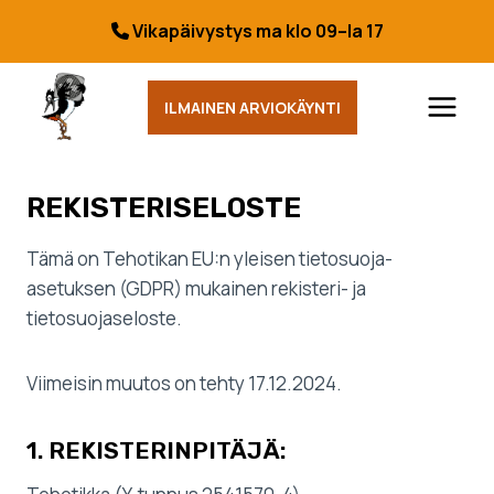
Siirry
Vikapäivystys ma klo 09–la 17
sisältöön
ILMAINEN ARVIOKÄYNTI
REKISTERISELOSTE
Tämä on Tehotikan EU:n yleisen tietosuoja-
asetuksen (GDPR) mukainen rekisteri- ja
tietosuojaseloste.
Viimeisin muutos on tehty 17.12.2024.
1. REKISTERINPITÄJÄ: