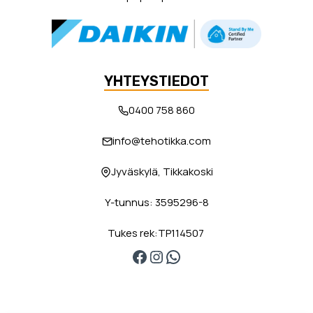
YHTEYSTIEDOT
0400 758 860
info@tehotikka.com
Jyväskylä, Tikkakoski
Y-tunnus: 3595296-8
Tukes rek:TP114507
Facebook
Instagram
WhatsApp