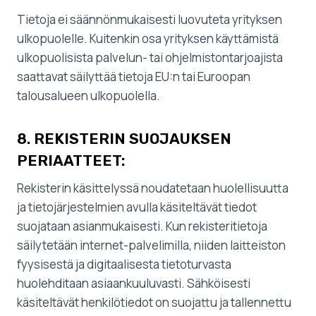
Tietoja ei säännönmukaisesti luovuteta yrityksen
ulkopuolelle. Kuitenkin osa yrityksen käyttämistä
ulkopuolisista palvelun- tai ohjelmistontarjoajista
saattavat säilyttää tietoja EU:n tai Euroopan
talousalueen ulkopuolella.
8. REKISTERIN SUOJAUKSEN
PERIAATTEET:
Rekisterin käsittelyssä noudatetaan huolellisuutta
ja tietojärjestelmien avulla käsiteltävät tiedot
suojataan asianmukaisesti. Kun rekisteritietoja
säilytetään internet-palvelimilla, niiden laitteiston
fyysisestä ja digitaalisesta tietoturvasta
huolehditaan asiaankuuluvasti. Sähköisesti
käsiteltävät henkilötiedot on suojattu ja tallennettu