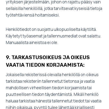
yrityksen järjestelmään, johon on rajattu pääsy vain
sellaisilla henkilöillä, jotka tarvitsevat kyseisiä tietoja
työtehtäviensä hoitamiseksi.
Henkilötiedot on suojattu ulkopuoliselta käytöltä.
Käytetyt työasemat ja tallennusmediat ovat salattu.
Manuaalista aineistoa ei ole.
9. TARKASTUSOIKEUS JA OIKEUS
VAATIA TIEDON KORJAAMISTA:
Jokaisella rekisterissä olevalla henkilöllä on oikeus
tarkistaa rekisteriin tallennetut tietonsa ja vaatia
mahdollisen virheellisen tiedon korjaamista tai
puutteellisen tiedon täydentämistä. Mikäli henkilö
haluaa tarkistaa hänestä tallennetut tiedot tai vaatia
niihin oikaisua, pyyntö tulee lähettää kirjallisesti