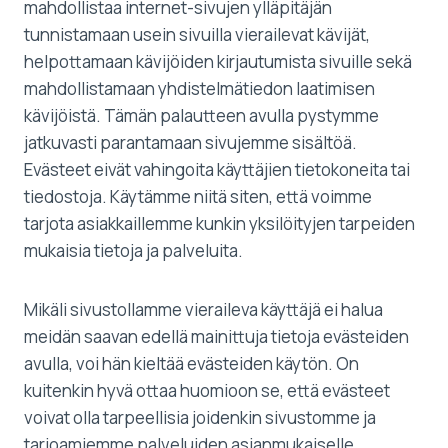
mahdollistaa internet-sivujen ylläpitäjän
tunnistamaan usein sivuilla vierailevat kävijät,
helpottamaan kävijöiden kirjautumista sivuille sekä
mahdollistamaan yhdistelmätiedon laatimisen
kävijöistä. Tämän palautteen avulla pystymme
jatkuvasti parantamaan sivujemme sisältöä.
Evästeet eivät vahingoita käyttäjien tietokoneita tai
tiedostoja. Käytämme niitä siten, että voimme
tarjota asiakkaillemme kunkin yksilöityjen tarpeiden
mukaisia tietoja ja palveluita.
Mikäli sivustollamme vieraileva käyttäjä ei halua
meidän saavan edellä mainittuja tietoja evästeiden
avulla, voi hän kieltää evästeiden käytön. On
kuitenkin hyvä ottaa huomioon se, että evästeet
voivat olla tarpeellisia joidenkin sivustomme ja
tarjoamiemme palveluiden asianmukaiselle