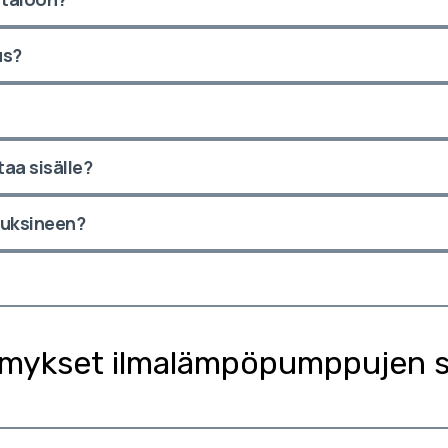
us?
aa sisälle?
uksineen?
ymykset ilmalämpöpumppujen 