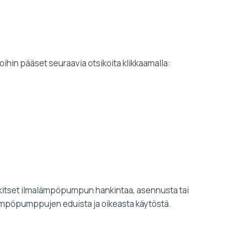
ihin pääset seuraavia otsikoita klikkaamalla:
arkitset ilmalämpöpumpun hankintaa, asennusta tai
malämpöpumppujen eduista ja oikeasta käytöstä.