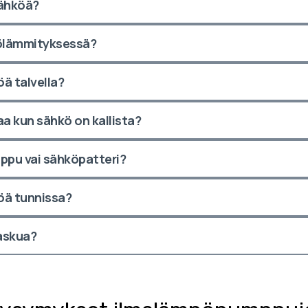
sähköä?
ölämmityksessä?
ä talvella?
kun sähkö on kallista?
pu vai sähköpatteri?
öä tunnissa?
askua?