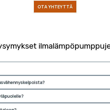
OTA YHTEYTTÄ
kysymykset ilmalämpöpumppuj
usvähennyskelpoista?
läpuolelle?
 taloon?