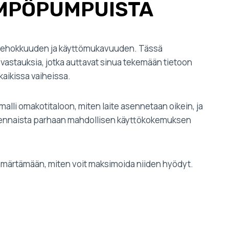
ÄMPÖPUMPUISTA
iatehokkuuden ja käyttömukavuuden. Tässä
vastauksia, jotka auttavat sinua tekemään tietoon
aikissa vaiheissa.
li omakotitaloon, miten laite asennetaan oikein, ja
n olennaista parhaan mahdollisen käyttökokemuksen
mmärtämään, miten voit maksimoida niiden hyödyt.