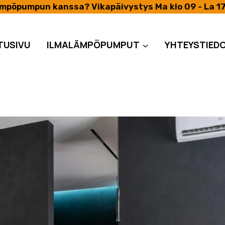
ämpöpumpun kanssa? Vikapäivystys Ma klo 09 - La 1
TUSIVU
ILMALÄMPÖPUMPUT
YHTEYSTIED