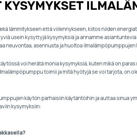
T KYSYMYKSET ILMAL
ekä lämmitykseen että viilennykseen, kiitos niiden energ
yviä usein kysyttyjä kysymyksiä ja annamme asiantuntevia 
vaa neuvontaa, asennusta ja huoltoa ilmalämpöpumppujen k
tössä voi herätä monia kysymyksiä, kuten mikä on paras mal
en ilmalämpöpumppu toimii ja mitä hyötyjä se voi tarjota, o
mppujen käytön parhaisiin käytäntöihin ja auttaa sinua y
aviin kysymyksiin:
akkasella?