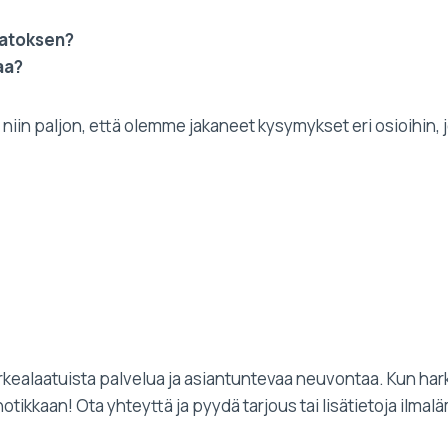
katoksen?
aa?
in paljon, että olemme jakaneet kysymykset eri osioihin, jo
orkealaatuista palvelua ja asiantuntevaa neuvontaa. Kun h
ehotikkaan! Ota yhteyttä ja pyydä tarjous tai lisätietoja il