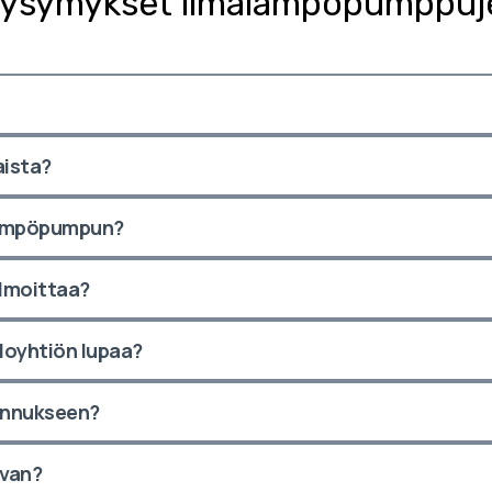
kysymykset ilmalämpöpumppuje
ista?
lämpöpumpun?
lmoittaa?
loyhtiön lupaa?
ennukseen?
uvan?