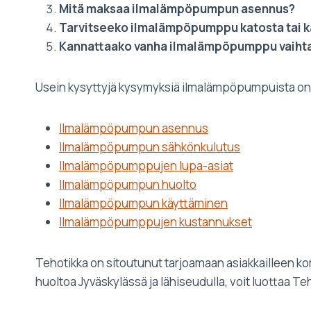
Mitä maksaa ilmalämpöpumpun asennus?
Tarvitseeko ilmalämpöpumppu katosta tai 
Kannattaako vanha ilmalämpöpumppu vaiht
Usein kysyttyjä kysymyksiä ilmalämpöpumpuista on ni
Ilmalämpöpumpun asennus
Ilmalämpöpumpun sähkönkulutus
Ilmalämpöpumppujen lupa-asiat
Ilmalämpöpumpun huolto
Ilmalämpöpumpun käyttäminen
Ilmalämpöpumppujen kustannukset
Tehotikka on sitoutunut tarjoamaan asiakkailleen k
huoltoa Jyväskylässä ja lähiseudulla, voit luottaa T